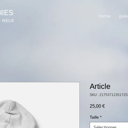
HIES
home
gale
 NEUF
Article
SKU : 21753712351725
Prix
25,00 €
Taille
*
Sélectionner