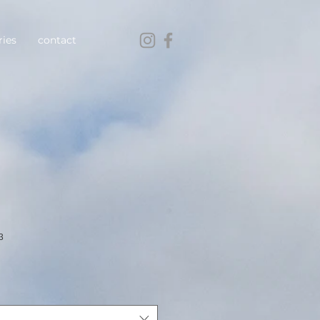
ries
contact
3