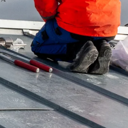
ance avec vos clients et leur
des informations claires sur vos
eter sur votre site en toute
in de rassurer vos clients et
e.