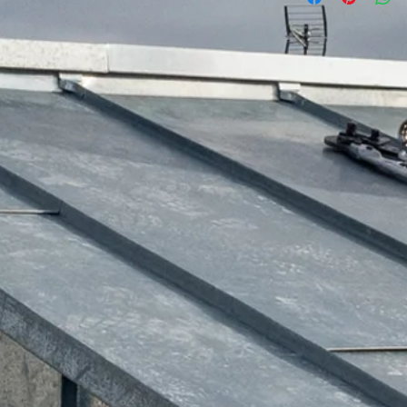
une relation de confi
vos prix. Fournissez 
permettre ainsi d'ach
modes de livraison af
sécurité.
gagner leur confianc